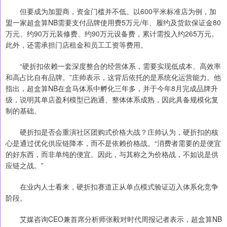
但要成为加盟商，资金门槛并不低。以600平米标准店为例，加
盟一家超盒算NB需要支付品牌使用费5万元/年、履约及货款保证金80
万元、约90万元装修费、约90万元设备费，累计需投入约265万元。
此外，还需承担门店租金和员工工资等费用。
“硬折扣依赖一套深度整合的经营体系，需要实现低成本、高效率
和高占比自有品牌。”庄帅表示，这背后依托的是系统化运营能力。他
指出，超盒算NB在盒马体系中孵化三年多，并于今年8月完成品牌升
级，说明其单店盈利模型已跑通、整体体系成熟，因此具备规模化复
制的基础。
硬折扣是否会重演社区团购式价格大战？庄帅认为，硬折扣的核
心是通过优化供应链降本，而不是依赖价格战。“消费者需要的是便宜
的好东西，而非单纯的便宜。因此，与其称之为价格战，不如说是供
应链之战。”
在业内人士看来，硬折扣赛道正从单点模式验证迈入体系化竞争
阶段。
艾媒咨询CEO兼首席分析师张毅对时代周报记者表示，超盒算NB