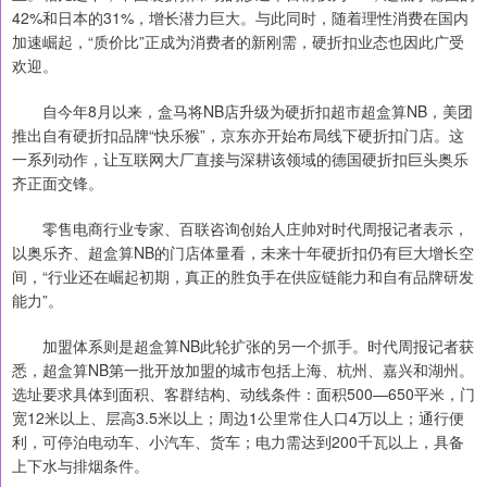
42%和日本的31%，增长潜力巨大。与此同时，随着理性消费在国内
加速崛起，“质价比”正成为消费者的新刚需，硬折扣业态也因此广受
欢迎。
自今年8月以来，盒马将NB店升级为硬折扣超市超盒算NB，美团
推出自有硬折扣品牌“快乐猴”，京东亦开始布局线下硬折扣门店。这
一系列动作，让互联网大厂直接与深耕该领域的德国硬折扣巨头奥乐
齐正面交锋。
零售电商行业专家、百联咨询创始人庄帅对时代周报记者表示，
以奥乐齐、超盒算NB的门店体量看，未来十年硬折扣仍有巨大增长空
间，“行业还在崛起初期，真正的胜负手在供应链能力和自有品牌研发
能力”。
加盟体系则是超盒算NB此轮扩张的另一个抓手。时代周报记者获
悉，超盒算NB第一批开放加盟的城市包括上海、杭州、嘉兴和湖州。
选址要求具体到面积、客群结构、动线条件：面积500—650平米，门
宽12米以上、层高3.5米以上；周边1公里常住人口4万以上；通行便
利，可停泊电动车、小汽车、货车；电力需达到200千瓦以上，具备
上下水与排烟条件。