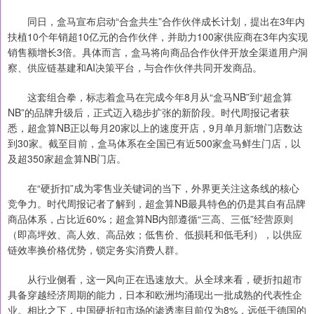
同日，盒马宣布启动“合盒共生”合作伙伴成长计划，提出在3年内
扶植10个年销超10亿元的合作伙伴，并助力100家供应商在3年内实现
销售额增长3倍。具体而言，盒马将向商品合作伙伴开放全渠道用户洞
察、供应链基建和AI决策平台，与合作伙伴共同开发商品。
这套组合拳，标志着盒马在完成今年8月从“盒马NB”到“超盒算
NB”的品牌升级后，正式迈入稳步扩张的新阶段。时代周报记者获
悉，超盒算NB正以每月20家以上的速度开店，9月单月新增门店数达
到30家。截至目前，盒马体系在全国已有近500家盒马鲜生门店，以
及超350家超盒算NB门店。
在“硬折扣”成为零售业关键词的当下，外界更关注这条线的核心
竞争力。时代周报记者了解到，超盒算NB最具特色的仍是其自有品牌
商品体系，占比近60%；超盒算NB内部遵循“三高、三低”经营原则
（即高坪效、高人效、高品效；低售价、低损耗和低毛利），以供应
链效率换价格优势，锁定务实消费人群。
从行业侧看，这一风向正在迅速放大。从全球来看，硬折扣超市
具备穿越经济周期的能力，日本和欧洲均涌现出一批成熟的代表性企
业。相比之下，中国硬折扣市场的渗透率目前仅为8%，远低于德国的