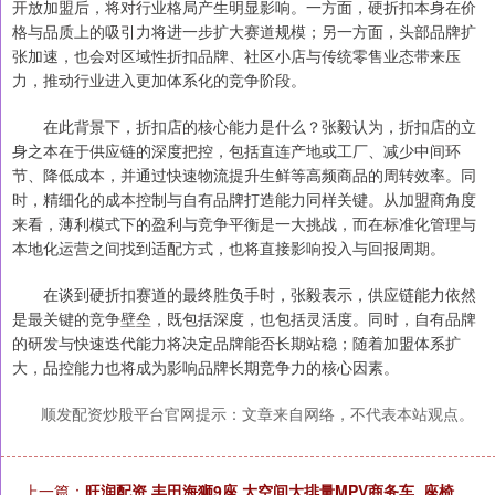
开放加盟后，将对行业格局产生明显影响。一方面，硬折扣本身在价
格与品质上的吸引力将进一步扩大赛道规模；另一方面，头部品牌扩
张加速，也会对区域性折扣品牌、社区小店与传统零售业态带来压
力，推动行业进入更加体系化的竞争阶段。
在此背景下，折扣店的核心能力是什么？张毅认为，折扣店的立
身之本在于供应链的深度把控，包括直连产地或工厂、减少中间环
节、降低成本，并通过快速物流提升生鲜等高频商品的周转效率。同
时，精细化的成本控制与自有品牌打造能力同样关键。从加盟商角度
来看，薄利模式下的盈利与竞争平衡是一大挑战，而在标准化管理与
本地化运营之间找到适配方式，也将直接影响投入与回报周期。
在谈到硬折扣赛道的最终胜负手时，张毅表示，供应链能力依然
是最关键的竞争壁垒，既包括深度，也包括灵活度。同时，自有品牌
的研发与快速迭代能力将决定品牌能否长期站稳；随着加盟体系扩
大，品控能力也将成为影响品牌长期竞争力的核心因素。
顺发配资炒股平台官网提示：文章来自网络，不代表本站观点。
上一篇：
旺润配资 丰田海狮9座 大空间大排量MPV商务车_座椅