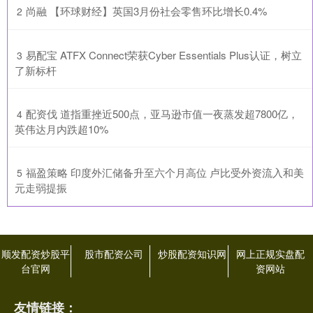
​尚融 【环球财经】英国3月份社会零售环比增长0.4%
2
​易配宝 ATFX Connect荣获Cyber Essentials Plus认证，树立
3
了新标杆
​配资伐 道指重挫近500点，亚马逊市值一夜蒸发超7800亿，
4
英伟达月内跌超10%
​福盈策略 印度外汇储备升至六个月高位 卢比受外资流入和美
5
元走弱提振
顺发配资炒股平
股市配资公司
炒股配资知识网
网上正规实盘配
台官网
资网站
友情链接：