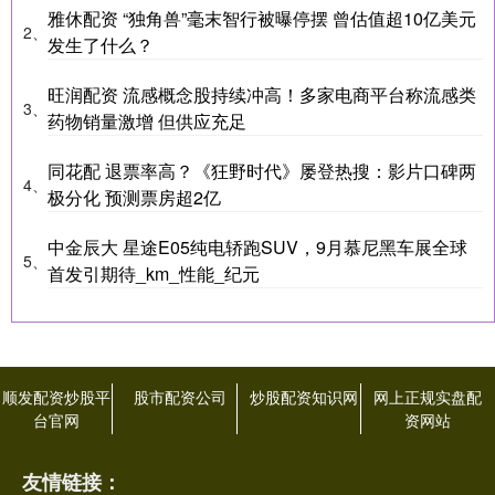
雅休配资 “独角兽”毫末智行被曝停摆 曾估值超10亿美元
2、
发生了什么？
旺润配资 流感概念股持续冲高！多家电商平台称流感类
3、
药物销量激增 但供应充足
同花配 退票率高？《狂野时代》屡登热搜：影片口碑两
4、
极分化 预测票房超2亿
中金辰大 星途E05纯电轿跑SUV，9月慕尼黑车展全球
5、
首发引期待_km_性能_纪元
顺发配资炒股平
股市配资公司
炒股配资知识网
网上正规实盘配
台官网
资网站
友情链接：