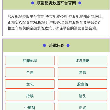
顺发配资炒股平台官网
顺发配资炒股平台官网,股市配资公司,炒股配资知识网,网上
正规实盘配资网站,配资开户服务:合规的股票配资平台会严
格遵守相关的金融监管政策，确保平台的运营合法合规。
话题标签
展鹏配资
红盘策略
全国
降息
文化
股壹佰
持续
镜头
中证所
正式