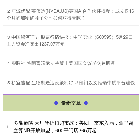
​广源优配 英伟达(NVDA.US)英国AI合作伙伴揭秘：成立仅16
2
个月的加密矿商子公司如何获得青睐？
​中国银河证券 股票行情快报：中孚实业（600595）5月29日
3
主力资金净卖出1237.07万元
​股联社 特朗普暗示支持禁止美国国会议员交易股票
4
​桥宜速配 生物制造迎政策利好 两部门发文推动中试平台建设
5
最新文章
多赢策略 大厂硬折扣超市战：美团、京东入局，盒马超
1、
盒算NB开放加盟，600平门店265万起