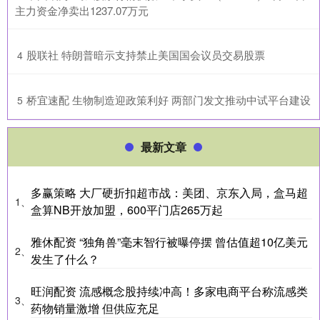
主力资金净卖出1237.07万元
​股联社 特朗普暗示支持禁止美国国会议员交易股票
4
​桥宜速配 生物制造迎政策利好 两部门发文推动中试平台建设
5
最新文章
多赢策略 大厂硬折扣超市战：美团、京东入局，盒马超
1、
盒算NB开放加盟，600平门店265万起
雅休配资 “独角兽”毫末智行被曝停摆 曾估值超10亿美元
2、
发生了什么？
旺润配资 流感概念股持续冲高！多家电商平台称流感类
3、
药物销量激增 但供应充足