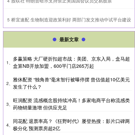
​股联社 特朗普暗示支持禁止美国国会议员交易股票
4
​桥宜速配 生物制造迎政策利好 两部门发文推动中试平台建设
5
最新文章
多赢策略 大厂硬折扣超市战：美团、京东入局，盒马超
1、
盒算NB开放加盟，600平门店265万起
雅休配资 “独角兽”毫末智行被曝停摆 曾估值超10亿美元
2、
发生了什么？
旺润配资 流感概念股持续冲高！多家电商平台称流感类
3、
药物销量激增 但供应充足
同花配 退票率高？《狂野时代》屡登热搜：影片口碑两
4、
极分化 预测票房超2亿