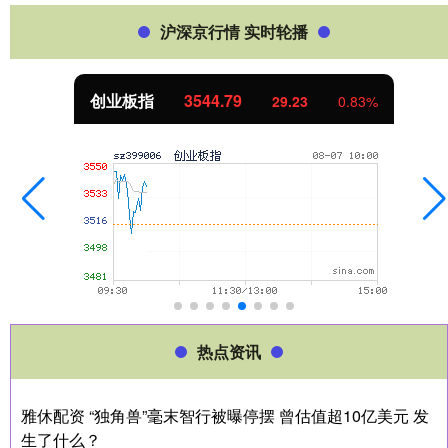
沪深京行情 实时轮播
创业板指
3544.79
29.23
0.83%
热点资讯
雅休配资 “独角兽”毫末智行被曝停摆 曾估值超10亿美元 发
生了什么？