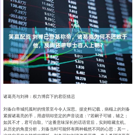
诸葛亮与刘禅：权力博弈下的君臣猜忌
刘备白帝城托孤时的情景至今令人深思。据史料记载，病榻上的刘备
紧握诸葛亮的手，用虚弱却坚定的声音说道：\"若嗣子可辅，辅之；
如其不才，君可自取。\"这番意味深长的话语背后，实则暗藏玄机。
从历史的角度分析，刘备当时可能怀有两种截然不同的心思：其一，