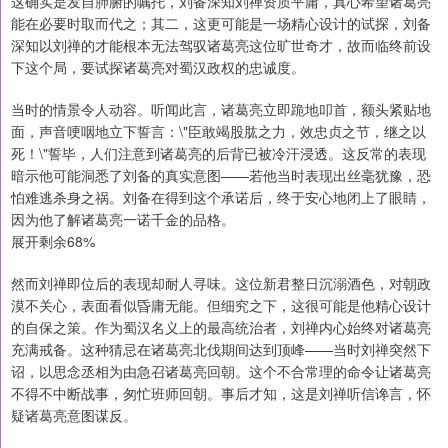
这确实是发自肺腑的嘱托，刘备深知刘禅资质平庸，真心希望诸葛亮
能在必要时取而代之；其二，这更可能是一场精心设计的试探，刘备
深知以刘禅的才能根本无法驾驭诸葛亮这位旷世奇才，故而临终前设
下这个局，要试探诸葛亮对蜀汉政权的忠诚度。
当时的情景令人动容。听闻此言，诸葛亮立即跪地叩首，额头紧贴地
面，声音哽咽地立下誓言：\"臣敢竭股肱之力，效忠贞之节，继之以
死！\"誓毕，人们注意到诸葛亮的后背已被冷汗浸透。这反常的表现
暗示他可能洞悉了刘备的真实意图——若他当时表现出丝毫犹豫，恐
怕难逃杀身之祸。刘备在得到这个承诺后，终于安心地闭上了眼睛，
因为他了解诸葛亮一诺千金的品格。
展开剩余68%
然而刘禅即位后的表现却耐人寻味。这位新君整日沉溺酒色，对朝政
漠不关心，表面看似昏庸无能。但细究之下，这很可能是他精心设计
的自保之策。作为蜀汉名义上的最高统治者，刘禅内心始终对诸葛亮
充满戒备。这种猜忌在诸葛亮北伐期间达到顶峰——当时刘禅突然下
诏，以思念丞相为由急召诸葛亮回朝。这个不合常理的命令让诸葛亮
不得不中断战事，匆忙班师回朝。事后才知，这是刘禅听信谗言，怀
疑诸葛亮意图谋反。