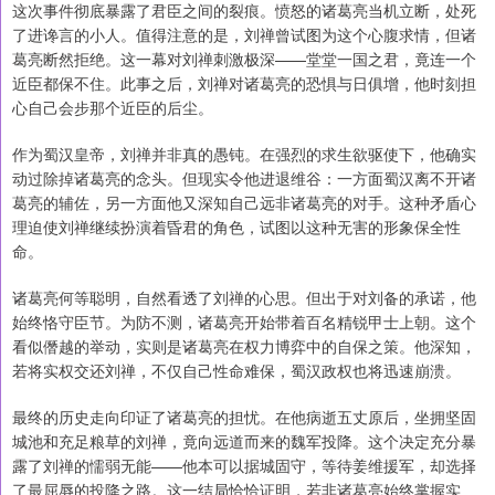
这次事件彻底暴露了君臣之间的裂痕。愤怒的诸葛亮当机立断，处死
了进谗言的小人。值得注意的是，刘禅曾试图为这个心腹求情，但诸
葛亮断然拒绝。这一幕对刘禅刺激极深——堂堂一国之君，竟连一个
近臣都保不住。此事之后，刘禅对诸葛亮的恐惧与日俱增，他时刻担
心自己会步那个近臣的后尘。
作为蜀汉皇帝，刘禅并非真的愚钝。在强烈的求生欲驱使下，他确实
动过除掉诸葛亮的念头。但现实令他进退维谷：一方面蜀汉离不开诸
葛亮的辅佐，另一方面他又深知自己远非诸葛亮的对手。这种矛盾心
理迫使刘禅继续扮演着昏君的角色，试图以这种无害的形象保全性
命。
诸葛亮何等聪明，自然看透了刘禅的心思。但出于对刘备的承诺，他
始终恪守臣节。为防不测，诸葛亮开始带着百名精锐甲士上朝。这个
看似僭越的举动，实则是诸葛亮在权力博弈中的自保之策。他深知，
若将实权交还刘禅，不仅自己性命难保，蜀汉政权也将迅速崩溃。
最终的历史走向印证了诸葛亮的担忧。在他病逝五丈原后，坐拥坚固
城池和充足粮草的刘禅，竟向远道而来的魏军投降。这个决定充分暴
露了刘禅的懦弱无能——他本可以据城固守，等待姜维援军，却选择
了最屈辱的投降之路。这一结局恰恰证明，若非诸葛亮始终掌握实