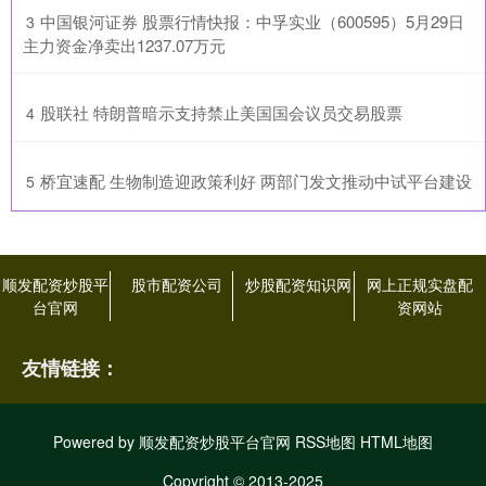
​中国银河证券 股票行情快报：中孚实业（600595）5月29日
3
主力资金净卖出1237.07万元
​股联社 特朗普暗示支持禁止美国国会议员交易股票
4
​桥宜速配 生物制造迎政策利好 两部门发文推动中试平台建设
5
顺发配资炒股平
股市配资公司
炒股配资知识网
网上正规实盘配
台官网
资网站
友情链接：
Powered by
顺发配资炒股平台官网
RSS地图
HTML地图
Copyright
© 2013-2025