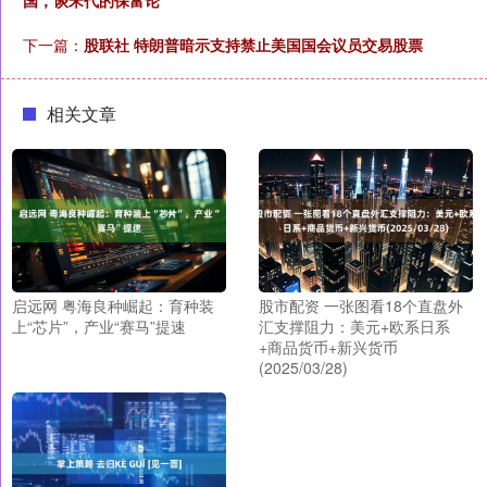
国，谈宋代的保富论
下一篇：
股联社 特朗普暗示支持禁止美国国会议员交易股票
相关文章
启远网 粤海良种崛起：育种装
股市配资 一张图看18个直盘外
上“芯片”，产业“赛马”提速
汇支撑阻力：美元+欧系日系
+商品货币+新兴货币
(2025/03/28)