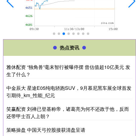
热点资讯
雅休配资 “独角兽”毫末智行被曝停摆 曾估值超10亿美元 发
生了什么？
中金辰大 星途E05纯电轿跑SUV，9月慕尼黑车展全球首发
引期待_km_性能_纪元
笑赢配资 刘禅已登基称帝，诸葛亮为何不还政于他，反而
还带甲士百人上朝？
策略操盘 中国天弓控股接获清盘呈请