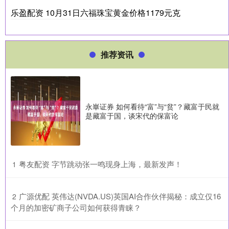
乐盈配资 10月31日六福珠宝黄金价格1179元克
推荐资讯
永崋证券 如何看待“富”与“贫”？藏富于民就
是藏富于国，谈宋代的保富论
​粤友配资 字节跳动张一鸣现身上海，最新发声！
1
​广源优配 英伟达(NVDA.US)英国AI合作伙伴揭秘：成立仅16
2
个月的加密矿商子公司如何获得青睐？